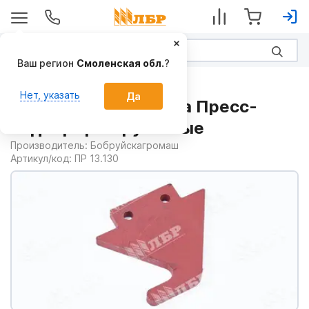
Ваш регион
Смоленская обл.
?
Запчасти
Нет, указать
Да
Поводок ПР 13.301 на Пресс-
подборщики рулонные
Производитель:
Бобруйскагромаш
Артикул/код:
ПР 13.130