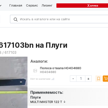
Главная
Сервис
Лизинг
617103bn на Плуги
 / 617103
Аналоги:
Полоса отвала H0404680
H0404680
-
+
Нет в наличии
Применяемость:
Плуги
MULTI MASTER 122 T