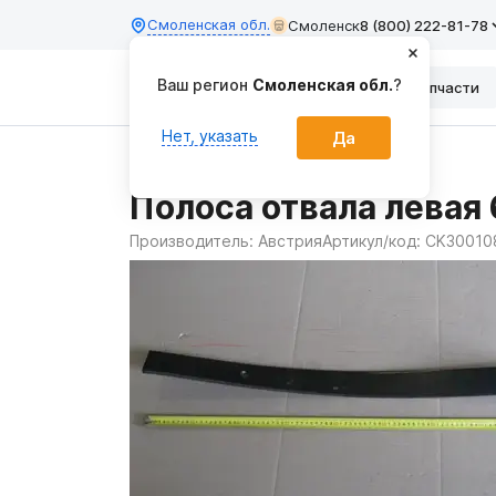
Смоленская обл.
Смоленск
8 (800) 222-81-78
Ваш регион
Смоленская обл.
?
Каталог
Запчасти
Нет, указать
Да
Главная
Запчасти
Полоса отвала левая 
Производитель:
Австрия
Артикул/код:
CK300108