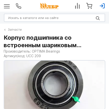
Запчасти
Корпус подшипника со
встроенным шариковым
подшипником UCC209dt
Производитель:
OPTIMA Bearings
Артикул/код:
UCC 209