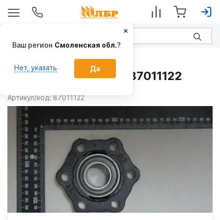
Ваш регион
Смоленская обл.
?
Запчасти
Нет, указать
Да
Подшипник в сборе 87011122
Производитель:
CNH
Артикул/код:
87011122