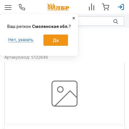
Ваш регион
Смоленская обл.
?
Запчасти
Нет, указать
Да
Подшипник 5122846
Производитель:
CNH
Артикул/код:
5122846