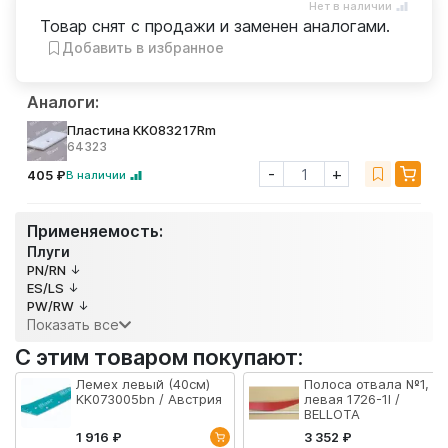
Нет в наличии
Товар снят с продажи и заменен аналогами.
Добавить в избранное
Аналоги:
Пластина KK083217Rm
64323
-
+
405 ₽
В наличии
Применяемость:
Плуги
PN/RN
ES/LS
PW/RW
Показать все
С этим товаром покупают:
Лемех левый (40см)
Полоса отвала №1,
KK073005bn / Австрия
левая 1726-1I /
BELLOTA
1 916 ₽
3 352 ₽