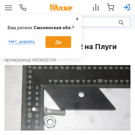
Ваш регион
Смоленская обл.
?
Запчасти
Нет, указать
Да
Пластина KK083217R на Плуги
Производитель:
Норвегия
Артикул/код:
KK083217R