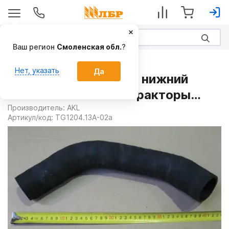
Ваш регион
Смоленская обл.
?
Запчасти
Нет, указать
Да
Патрубок радиатора нижний
TG1204.13A-02a на Тракторы
FOTON
Производитель:
AKL
Артикул/код:
TG1204.13A-02a