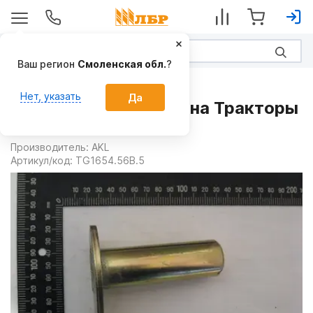
Ваш регион
Смоленская обл.
?
Запчасти
Нет, указать
Да
Палец TG1654.56B.5 на Тракторы
FOTON
Производитель:
AKL
Артикул/код:
TG1654.56B.5