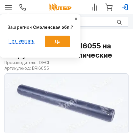
Ваш регион
Смоленская обл.
?
Запчасти
Нет, указать
Да
Палец стопорный BRI6055 на
Погрузчики телескопические
Производитель:
DIECI
Артикул/код:
BRI6055