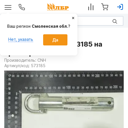
Ваш регион
Смоленская обл.
?
Запчасти
Нет, указать
Да
Палец стопорный 573185 на
Тракторы CASE
Производитель:
CNH
Артикул/код:
573185