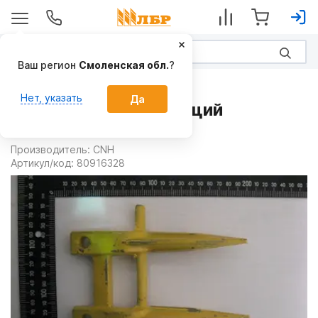
Ваш регион
Смоленская обл.
?
Запчасти
Нет, указать
Да
Палец противорежущий
80916328 на Жатки
Производитель:
CNH
Артикул/код:
80916328