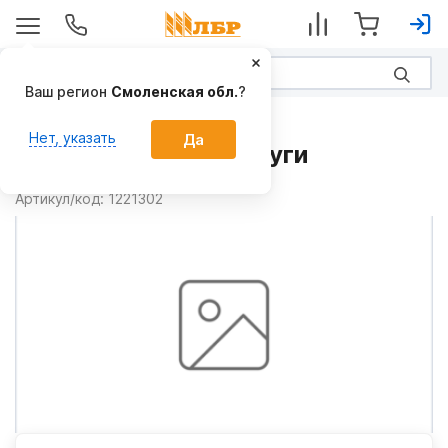
Ваш регион
Смоленская обл.
?
Запчасти
Нет, указать
Да
Палец 1221302 на Плуги
Производитель:
Gregoire-Besson
Артикул/код:
1221302