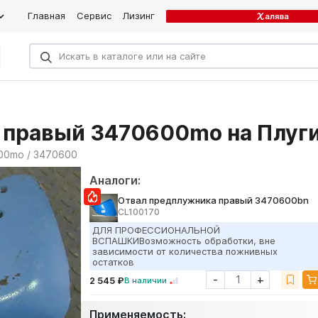
Главная
Сервис
Лизинг
 правый 3470600mo на Плуг
00mo / 3470600
Аналоги:
Отвал предплужника правый 3470600bn
CL100170
ДЛЯ ПРОФЕССИОНАЛЬНОЙ
ВСПАШКИВозможность обработки, вне
зависимости от количества пожнивных
остатков
-
+
2 545 ₽
В наличии
Применяемость: