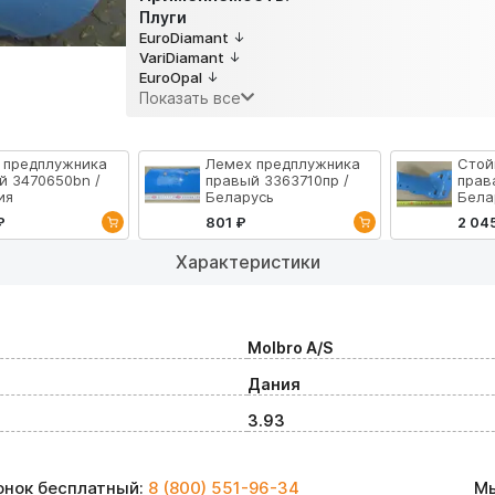
Плуги
EuroDiamant
VariDiamant
EuroOpal
Показать все
 предплужника
Лемех предплужника
Стой
й 3470650bn /
правый 3363710пр /
прав
ия
Беларусь
Бела
₽
801 ₽
2 04
Характеристики
Molbro A/S
Дания
3.93
вонок бесплатный:
8 (800) 551-96-34
Мы