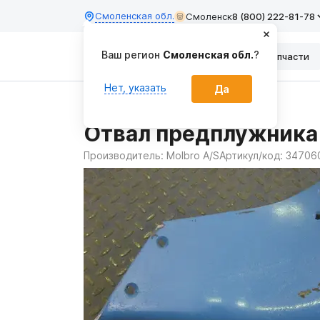
Смоленская обл.
Смоленск
8 (800) 222-81-78
Ваш регион
Смоленская обл.
?
Каталог
Запчасти
Нет, указать
Да
Главная
Запчасти
Отвал предплужника
Производитель:
Molbro A/S
Артикул/код:
34706