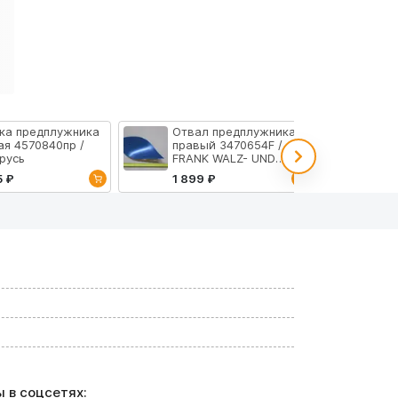
ка предплужника
Отвал предплужника
Бол
ая 4570840пр /
правый 3470654F /
10.
русь
FRANK WALZ- UND
103
SCHMIEDETECHNIK
5 ₽
1 899 ₽
32 
GmbH
 в соцсетях: