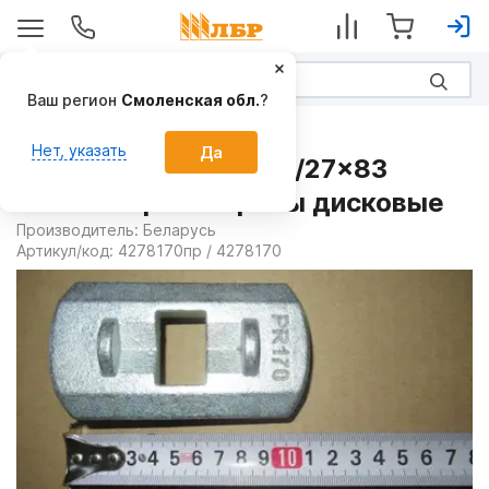
Ваш регион
Смоленская обл.
?
Запчасти
Нет, указать
Да
Опора пружины D110/27x83
4278170пр на Бороны дисковые
Производитель:
Беларусь
Артикул/код:
4278170пр / 4278170