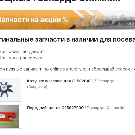
гинальные запчасти в наличии для посев
Доставим "до двери"
Доступна рассрочка
и нужные запчасти по online каталогу или сбрасывай список 
Катушка высевающая G15828431
/ Гаспардо
(Gaspardo)
Передний щиток G15827930
/ Гаспардо (Gaspardo)