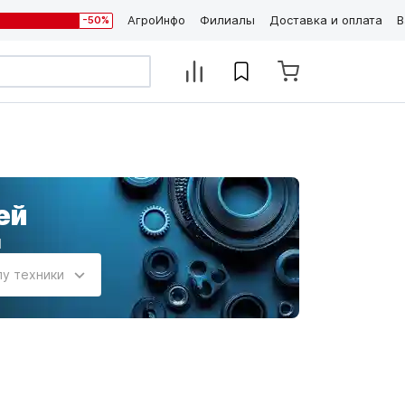
АгроИнфо
Филиалы
Доставка и оплата
В
-50%
ей
и
пу техники