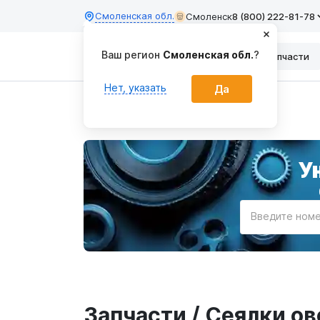
Смоленская обл.
Смоленск
8 (800) 222-81-78
Ваш регион
Смоленская обл.
?
Каталог
Запчасти
Нет, указать
Да
Главная
У
Введите номе
Запчасти / Сеялки о