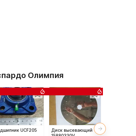
аспардо Олимпия
дшипник UCF205
Диск высевающий
Комплект ш
15880330V
20860126w