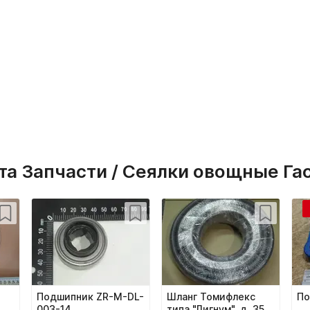
а Запчасти / Сеялки овощные Г
й
Подшипник ZR-M-DL-
Шланг Томифлекс
По
003-14
типа "Лигнум", д. 35