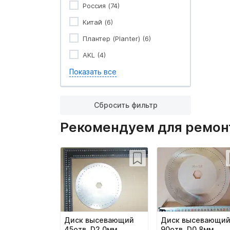
Россия (74)
Китай (6)
Плантер (Planter) (6)
AKL (4)
Показать все
Сбросить фильтр
Рекомендуем для ремонт
Диск высевающий
Диск высевающи
45отв. D2,0мм
90отв. D0,8мм