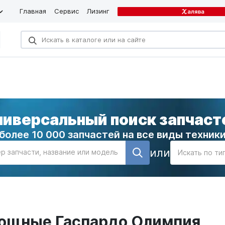
Главная
Сервис
Лизинг
ниверсальный поиск запчаст
более 10 000 запчастей на все виды техник
или
р запчасти, название или модель
Искать по ти
вощные Гаспардо Олимпия