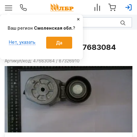
Ваш регион
Смоленская обл.
?
Запчасти
Нет, указать
Да
Натяжитель ремня 47683084
Производитель:
CNH
Артикул/код:
47683084 / 87326910