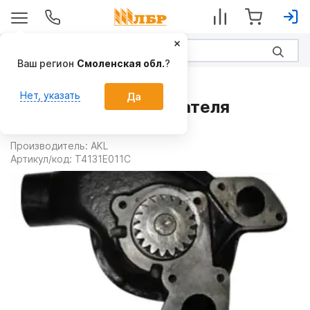
Ваш регион
Смоленская обл.
?
Запчасти
Нет, указать
Да
Насос водяной двигателя
T4131E011C AKL
Производитель:
AKL
Артикул/код:
T4131E011C