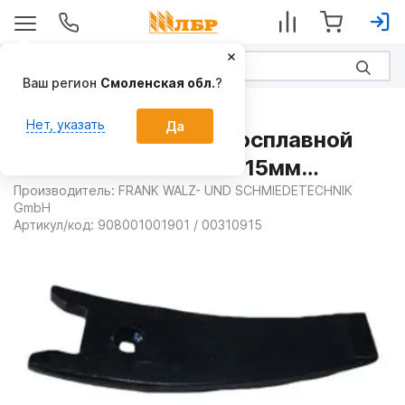
Ваш регион
Смоленская обл.
?
Запчасти
Нет, указать
Да
Наконечник с твердосплавной
пластиной WiDia 80x15мм
00310915F на Культиваторы
Производитель:
FRANK WALZ- UND SCHMIEDETECHNIK
GmbH
стерневые
Артикул/код:
908001001901 / 00310915