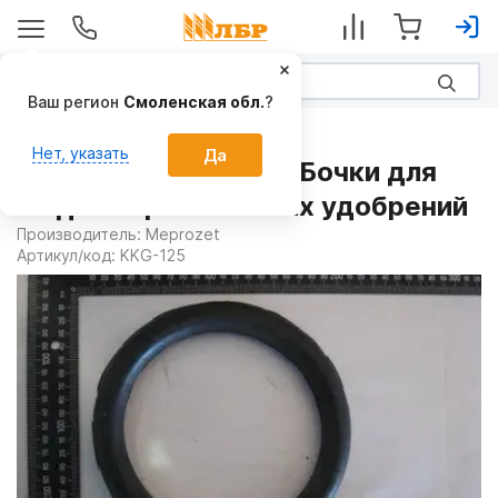
Ваш регион
Смоленская обл.
?
Запчасти
Нет, указать
Да
Набивка KKG-125 на Бочки для
жидких органических удобрений
Производитель:
Meprozet
Артикул/код:
KKG-125