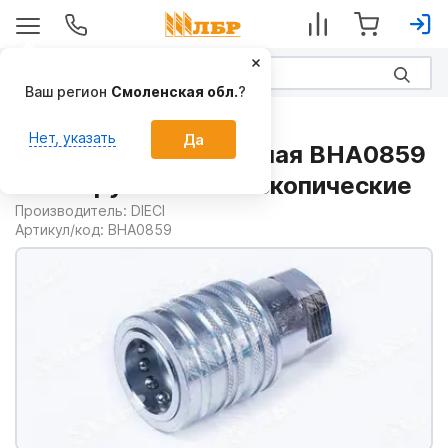
Ваш регион
Смоленская обл.
?
Запчасти
Нет, указать
Да
Муфта быстросъемная BHA0859
на Погрузчики телескопические
Производитель:
DIECI
Артикул/код:
BHA0859