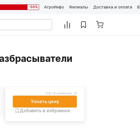
АгроИнфо
Филиалы
Доставка и оплата
В
-50%
разбрасыватели
Нет в наличии
Узнать цену
Добавить в избранное