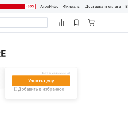
АгроИнфо
Филиалы
Доставка и оплата
В
-50%
RE
Нет в наличии
Узнать цену
Добавить в избранное