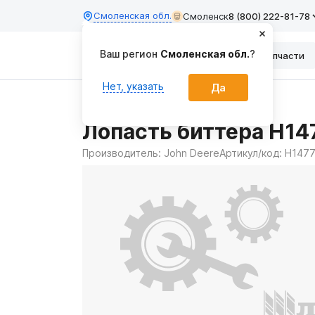
Смоленская обл.
Смоленск
8 (800) 222-81-78
Ваш регион
Смоленская обл.
?
Каталог
Запчасти
Нет, указать
Да
Главная
Запчасти
Лопасть биттера H14
Производитель:
John Deere
Артикул/код:
H147