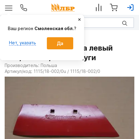
Ваш регион
Смоленская обл.
?
Запчасти
Нет, указать
Да
Лемех предплужника левый
1115/18-002/0u на Плуги
Производитель:
Польша
Артикул/код:
1115/18-002/0u / 1115/18-002/0