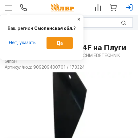
Ваш регион
Смоленская обл.
?
Запчасти
Нет, указать
Да
Лемех правый 173324F на Плуги
Производитель:
FRANK WALZ- UND SCHMIEDETECHNIK
GmbH
Артикул/код:
909209400701 / 173324