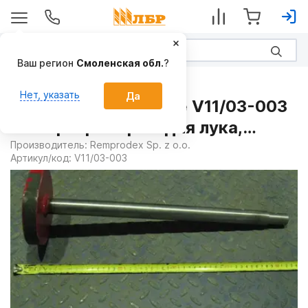
Ваш регион
Смоленская обл.
?
Запчасти
Нет, указать
Да
Кулачок в комплекте V11/03-003
на Сортировщики для лука,
картофеля
Производитель:
Remprodex Sp. z o.o.
Артикул/код:
V11/03-003