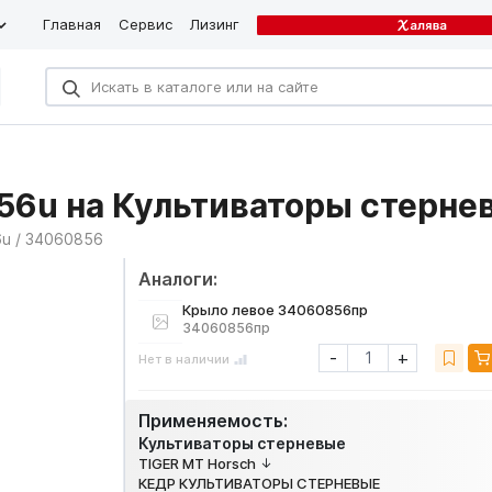
Главная
Сервис
Лизинг
56u на Культиваторы стерне
u / 34060856
Аналоги:
Крыло левое 34060856пр
34060856пр
-
+
Нет в наличии
Применяемость:
Культиваторы стерневые
TIGER MT Horsch
КЕДР КУЛЬТИВАТОРЫ СТЕРНЕВЫЕ