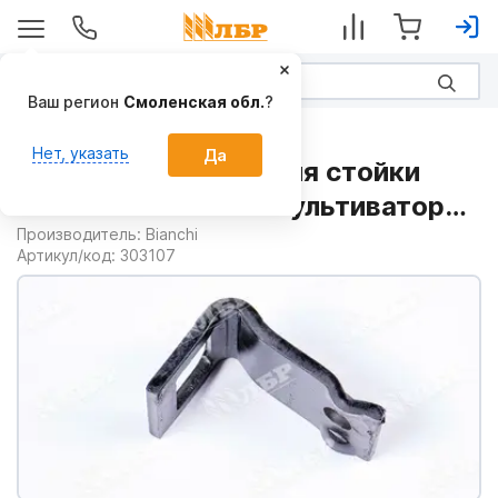
Ваш регион
Смоленская обл.
?
Запчасти
Нет, указать
Да
Кронштейн крепления стойки
50х6мм 303107 на Культиваторы
междурядные
Производитель:
Bianchi
Артикул/код:
303107