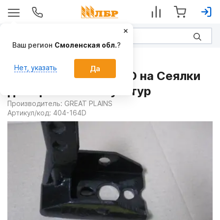
Ваш регион
Смоленская обл.
?
Запчасти
Нет, указать
Да
Кронштейн 404-164D на Сеялки
для пропашных культур
Производитель:
GREAT PLAINS
Артикул/код:
404-164D