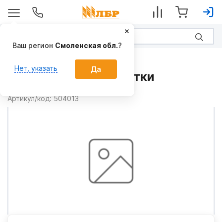
Ваш регион
Смоленская обл.
?
Запчасти
Нет, указать
Да
Кожух 504013 на Жатки
Производитель:
Geringhoff
Артикул/код:
504013