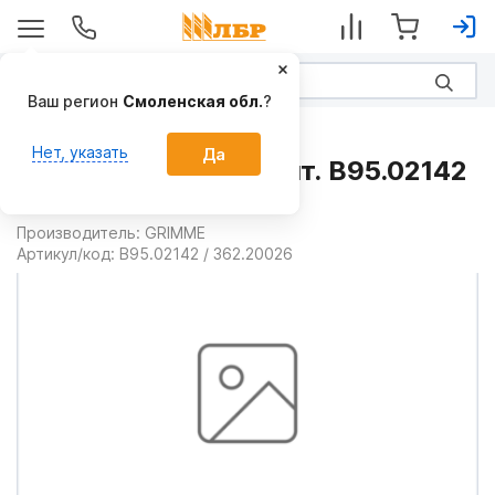
Ваш регион
Смоленская обл.
?
Запчасти
Нет, указать
Да
Комплект ремней 2шт. B95.02142
на Косилки
Производитель:
GRIMME
Артикул/код:
B95.02142 / 362.20026