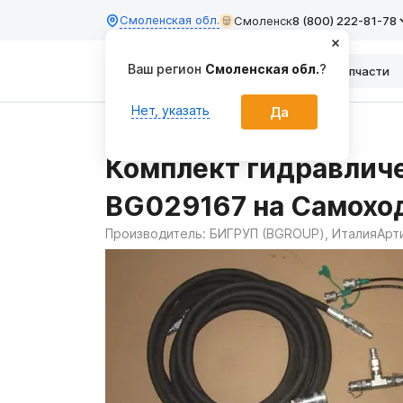
Смоленская обл.
Смоленск
8 (800) 222-81-78
Ваш регион
Смоленская обл.
?
Каталог
Запчасти
Нет, указать
Да
Главная
Запчасти
Комплект гидравличе
BG029167 на Самохо
Производитель:
БИГРУП (BGROUP), Италия
Арт