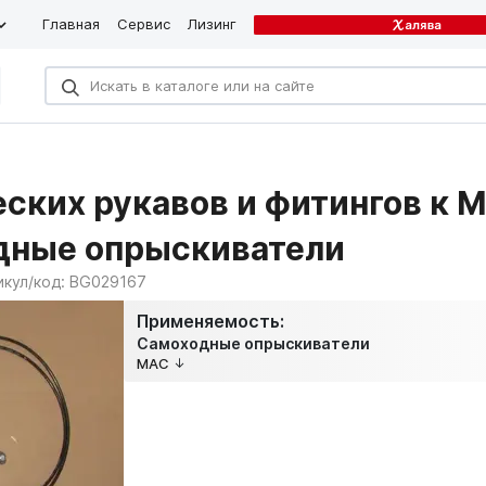
Главная
Сервис
Лизинг
ских рукавов и фитингов к 
дные опрыскиватели
икул/код:
BG029167
Применяемость:
Самоходные опрыскиватели
MAC