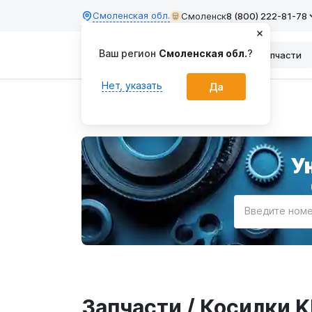
Смоленская обл.
Смоленск
8 (800) 222-81-78
Ваш регион
Смоленская обл.
?
Каталог
Запчасти
Нет, указать
Да
Главная
У
Введите номе
Запчасти / Косилк