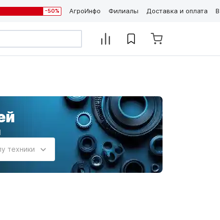
АгроИнфо
Филиалы
Доставка и оплата
В
-50%
ей
и
пу техники