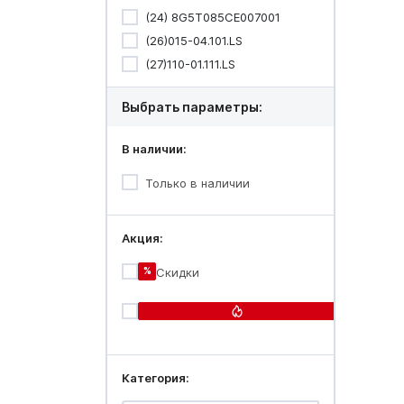
(24) 8G5T085CE007001
(26)015-04.101.LS
(27)110-01.111.LS
Выбрать параметры:
В наличии:
Только в наличии
Акция:
%
Скидки
Огонь-
цена
Категория: