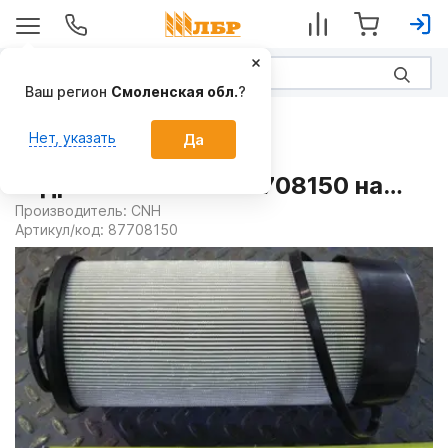
Ваш регион
Смоленская обл.
?
Запчасти
Нет, указать
Да
Картридж фильтра
гидравлического 87708150 на
Тракторы CASE
Производитель:
CNH
Артикул/код:
87708150