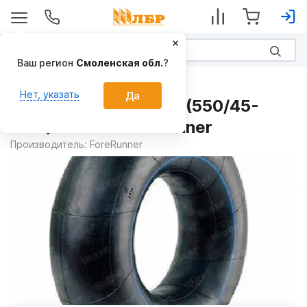
Ваш регион
Смоленская обл.
?
Запчасти
Нет, указать
Да
Камера 500/45-22.5 (550/45-
22.5) TR218A Forerunner
Производитель:
ForeRunner