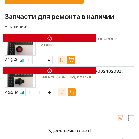
Запчасти для ремонта в наличии
В наличии!
Колпачок BG022164
/ БИГРУП (BGROUP),
Италия
-
+
413 ₽
Переходник резьбовой GGA002402032
/
БИГРУП (BGROUP), Италия
-
+
435 ₽
Здесь ничего нет!