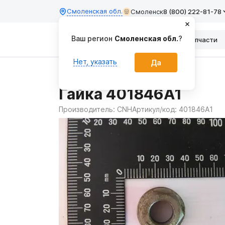
Смоленская обл.
Смоленск
8 (800) 222-81-78
Ваш регион
Смоленская обл.
?
Каталог
Запчасти
Нет, указать
Да
Главная
Запчасти
Гайка 401846A1
Производитель:
CNH
Артикул/код:
401846A1