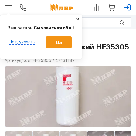
Ваш регион
Смоленская обл.
?
Запчасти
Нет, указать
Да
Фильтр гидравлический HF35305
Производитель:
Fleetguard
Артикул/код:
HF35305 / 47131182