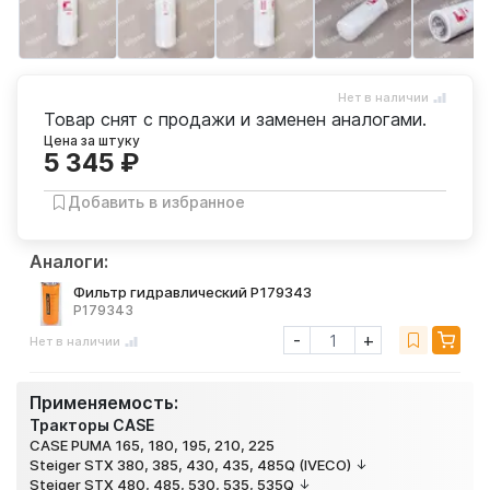
Нет в наличии
Товар снят с продажи и заменен аналогами.
Цена за штуку
5 345 ₽
Добавить в избранное
Аналоги:
Фильтр гидравлический P179343
P179343
-
+
Нет в наличии
Применяемость:
Тракторы CASE
CASE PUMA 165, 180, 195, 210, 225
Steiger STX 380, 385, 430, 435, 485Q (IVECO)
Steiger STX 480, 485, 530, 535, 535Q