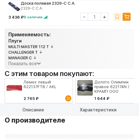
Доска полевая 2329-C C.A.
2329-C C.A.
-
+
3 436 ₽
В наличии
Применяемость:
Плуги
MULTI MASTER 112 T
CHALLENGER T
MANAGER C
Показать все
С этим товаром покупают:
Лемех левый
Долото Олимпик
622137FTB / AKL
правое 622174N /
КРАМП ООО
2 765 ₽
1 644 ₽
Описание
Характеристики
О производителе