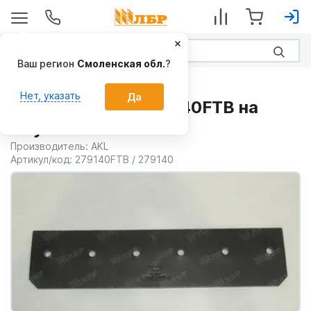
Ваш регион
Смоленская обл.
?
Запчасти
Нет, указать
Да
Доска полевая 279140FTB на
Плуги
Производитель:
AKL
Артикул/код:
279140FTB / 279140