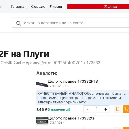
Главная
Сервис
Лизинг
2F на Плуги
ECHNIK GmbH
Артикул/код:
909259400701 / 173332
Аналоги:
Долото правое 173332FTB
173332FTB
КАЧЕСТВЕННЫЙ АНАЛОГОбеспечивает баланс
по оптимизации затрат на ремонт техники и
альтернативу "оригиналу"
-
+
846 ₽
В наличии
Долото правое 173332ts
173332ts