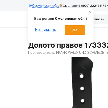
Смоленская обл.
Смоленск
8 (800) 222-81-78
Ваш регион
Смоленская обл.
?
Каталог
Запчасти
Нет, указать
Да
Главная
Запчасти
Долото правое 17333
Производитель:
FRANK WALZ- UND SCHMIEDET