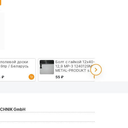
 полевой доски
Болт с гайкой 12х40-
49пр / Беларусь
12,9 MP-3 1240129MP3 /
METAL-PRODUKT s.r.o.
4 ₽
55 ₽
ECHNIK GmbH