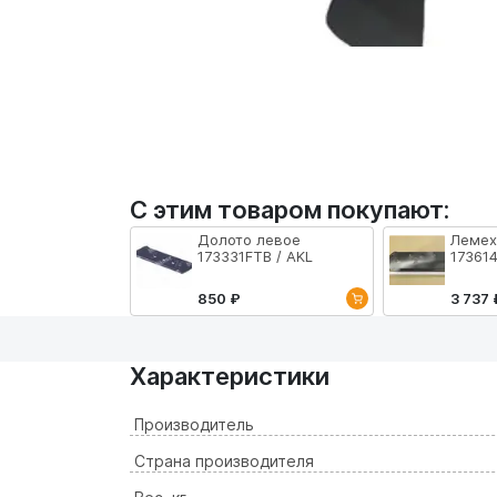
С этим товаром покупают:
Долото левое
Лемех
173331FTB / AKL
173614
850 ₽
3 737 
Характеристики
Производитель
Страна производителя