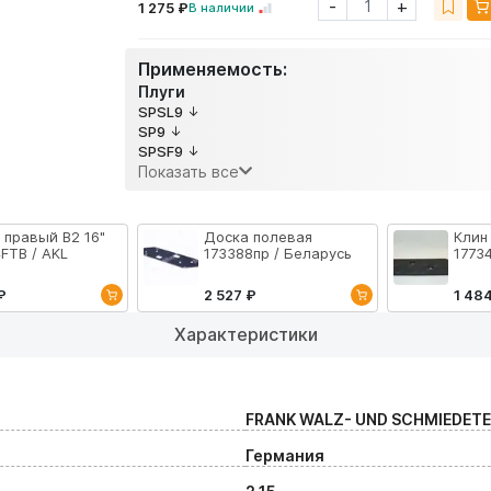
-
+
1 275 ₽
В наличии
Применяемость:
Плуги
SPSL9
SP9
SPSF9
Показать все
 правый B2 16"
Доска полевая
Клин
FTB / AKL
173388пр / Беларусь
1773
₽
2 527 ₽
1 48
Характеристики
FRANK WALZ- UND SCHMIEDET
Германия