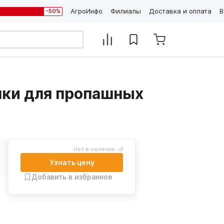
АгроИнфо
Филиалы
Доставка и оплата
В
-50%
лки для пропашных
Нет в наличии
Узнать цену
Добавить в избранное