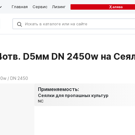
Главная
Сервис
Лизинг
отв. D5мм DN 2450w на Сея
0w / DN 2450
Применяемость:
Сеялки для пропашных культур
NC