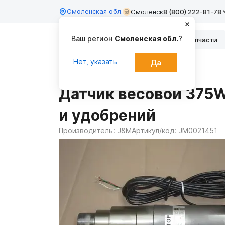
Смоленская обл.
Смоленск
8 (800) 222-81-78
Ваш регион
Смоленская обл.
?
Каталог
Запчасти
Нет, указать
Да
Главная
Запчасти
Датчик весовой 375
и удобрений
Производитель:
J&M
Артикул/код:
JM0021451