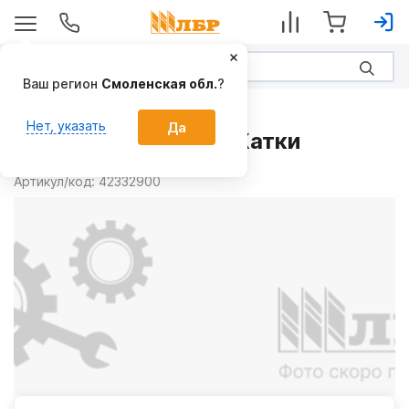
Ваш регион
Смоленская обл.
?
Запчасти
Нет, указать
Да
Цепь 42332900 на Жатки
Производитель:
CNH
Артикул/код:
42332900