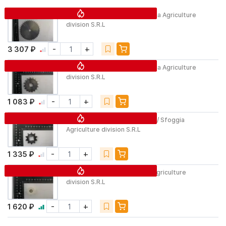
Звездочка 1007140
/ Sfoggia Agriculture
division S.R.L
-
+
3 307 ₽
Звёздочка 1025340
/ Sfoggia Agriculture
division S.R.L
-
+
1 083 ₽
Звездочка для Calibra Z/10
/ Sfoggia
Agriculture division S.R.L
-
+
1 335 ₽
Ролик 01804009
/ Sfoggia Agriculture
division S.R.L
-
+
1 620 ₽