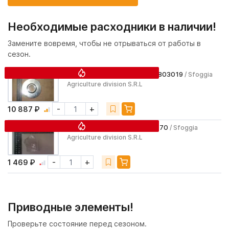
Необходимые расходники в наличии!
Замените вовремя, чтобы не отрываться от работы в
сезон.
Колесо прикатывающее 01803019
/ Sfoggia
Agriculture division S.R.L
-
+
10 887 ₽
Желоб подачи семян 1023470
/ Sfoggia
Agriculture division S.R.L
-
+
1 469 ₽
Приводные элементы!
Проверьте состояние перед сезоном.