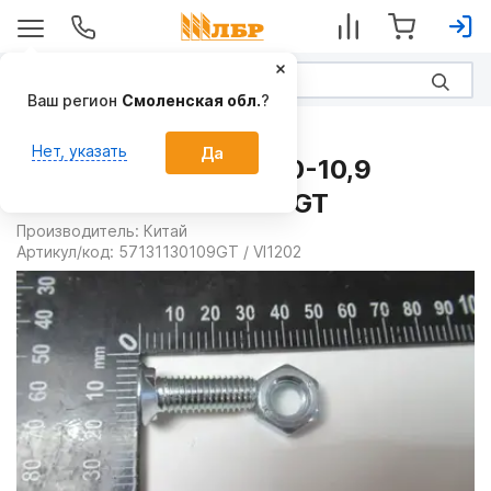
Ваш регион
Смоленская обл.
?
Запчасти
Нет, указать
Да
Болт с гайкой M11x30-10,9
ISO5713 57131130109GT
Производитель:
Китай
Артикул/код:
57131130109GT / VI1202