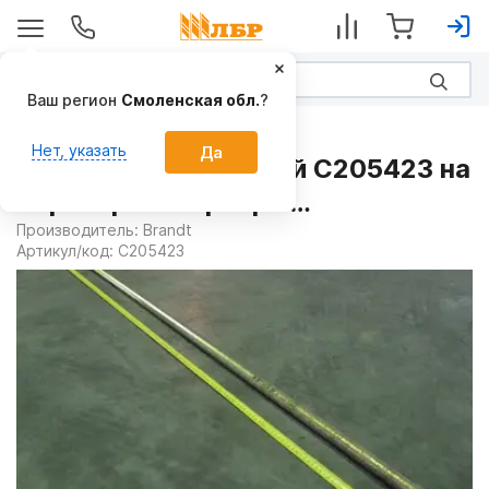
Ваш регион
Смоленская обл.
?
Запчасти
Нет, указать
Да
Болт регулировочный C205423 на
Зернотранспортеры
стационарные
Производитель:
Brandt
Артикул/код:
C205423