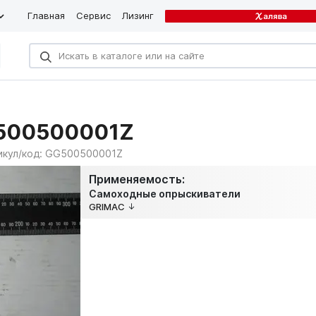
Главная
Сервис
Лизинг
G500500001Z
икул/код:
GG500500001Z
Применяемость:
Самоходные опрыскиватели
GRIMAC