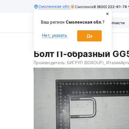
Смоленская обл.
Смоленск
8 (800) 222-81-78
Ваш регион
Смоленская обл.
?
Каталог
Запчасти
Нет, указать
Да
Главная
Запчасти
Болт П-образный G
Производитель:
БИГРУП (BGROUP), Италия
Арт