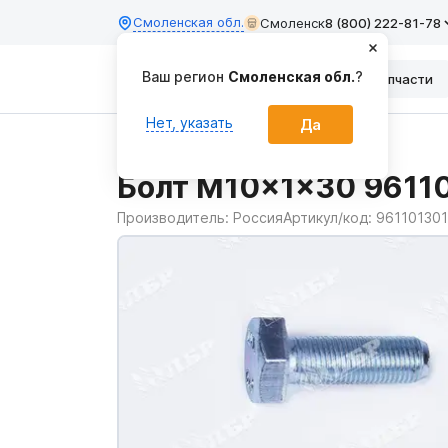
Смоленская обл.
Смоленск
8 (800) 222-81-78
Ваш регион
Смоленская обл.
?
Каталог
Запчасти
Нет, указать
Да
Главная
Запчасти
Болт M10x1x30 9611
Производитель:
Россия
Артикул/код:
961101301