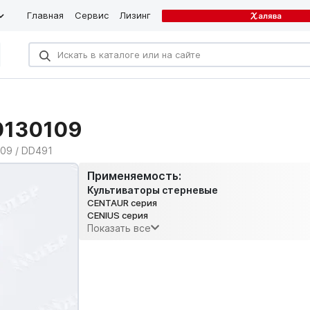
Главная
Сервис
Лизинг
0130109
09 / DD491
Применяемость:
Культиваторы стерневые
CENTAUR серия
CENIUS серия
Показать все