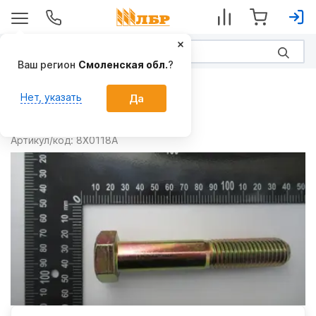
Ваш регион
Смоленская обл.
?
Запчасти
Нет, указать
Да
Болт 8X0118A
Производитель:
Summers
Артикул/код:
8X0118A