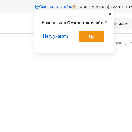
Смоленская обл.
Смоленск
8 (800) 222-81-78
Ваш регион
Смоленская обл.
?
Каталог
Запчасти
Нет, указать
Да
Главная
Тракторные прицепы и полуприцепы
Т