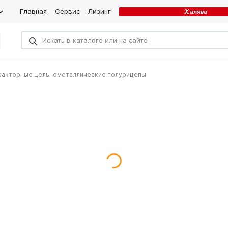
Главная
Сервис
Лизинг
ракторные цельнометаллические полурицепы